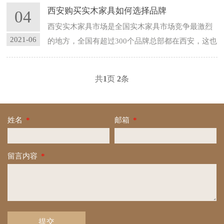
所有用材都是实木，包括面板、内心、侧板等均用
西安购买实木家具如何选择品牌
04
纯实木制成，不使用其他任何形式的人造板。目前
西安实木家具市场是全国实木家具市场竞争最激烈
市场上流...
2021-06
的地方，全国有超过300个品牌总部都在西安，这也
使得西安几乎成为全国实木家具行业方向标。众多
的实木家具品牌也让西安实木家具消费者头疼不
共
1
页
2
条
已，品牌太多不知道如何选择，今天就给大家简单
介绍一下。 首...
姓名
*
邮箱
*
留言内容
*
提交